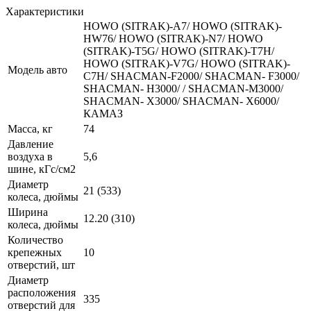
Характеристики
HOWO (SITRAK)-A7/ HOWO (SITRAK)-
HW76/ HOWO (SITRAK)-N7/ HOWO
(SITRAK)-T5G/ HOWO (SITRAK)-T7H/
HOWO (SITRAK)-V7G/ HOWO (SITRAK)-
Модель авто
C7H/ SHACMAN-F2000/ SHACMAN- F3000/
SHACMAN- H3000/ / SHACMAN-M3000/
SHACMAN- X3000/ SHACMAN- X6000/
КАМАЗ
Масса, кг
74
Давление
воздуха в
5,6
шине, кГс/см2
Диаметр
21 (533)
колеса, дюймы
Ширина
12.20 (310)
колеса, дюймы
Количество
крепежных
10
отверстий, шт
Диаметр
расположения
335
отверстий для