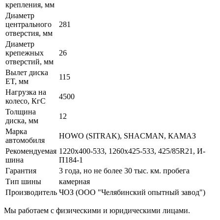
крепления, мм
Диаметр
центрального
281
отверстия, мм
Диаметр
крепежных
26
отверстий, мм
Вылет диска
115
ET, мм
Нагрузка на
4500
колесо, КгС
Толщина
12
диска, мм
Марка
HOWO (SITRAK), SHACMAN, КАМАЗ
автомобиля
Рекомендуемая
1220х400-533, 1260х425-533, 425/85R21, И-
шина
П184-1
Гарантия
3 года, но не более 30 тыс. км. пробега
Тип шины
камерная
Производитель
ЧОЗ (ООО "Челябинский опытный завод")
Мы работаем с физическими и юридическими лицами.