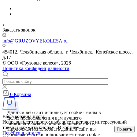
Заказать звонок
info@GRUZOVYEKOLESA.ru
454012, Челябинская область, г. Челябинск, Копейское шоссе,
д.17
© ООО «Грузовые колеса», 2026
Политика конфиденциальности
0
Корзина
Данный веб-сайт использует cookie-файлы в
Ваша корзина пуста
целях предоставления вам лучшего
Исправить это просто: выберите в каталоге интересующий
пользовательского опыта на нашем сайте.
товар и нажмите кнопку «В корзину»
Продолжая использовать данный сайт, вы
Принять
Перейти в каталог
соглашаетесь с использованием нами cookie-