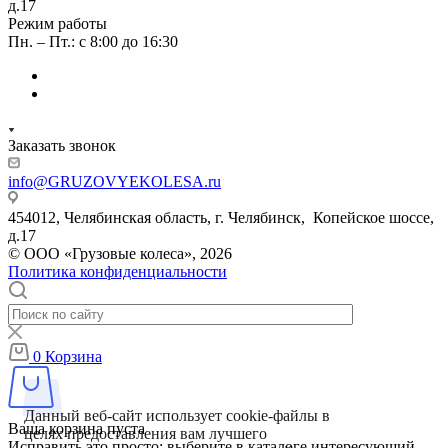
д.17
Режим работы
Пн. – Пт.: с 8:00 до 16:30
Заказать звонок
info@GRUZOVYEKOLESA.ru
454012, Челябинская область, г. Челябинск, Копейское шоссе,
д.17
© ООО «Грузовые колеса», 2026
Политика конфиденциальности
0
Корзина
Данный веб-сайт использует cookie-файлы в
Ваша корзина пуста
целях предоставления вам лучшего
Исправить это просто: выберите в каталоге интересующий