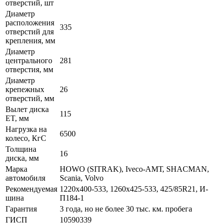
отверстий, шт
Диаметр
расположения
335
отверстий для
крепления, мм
Диаметр
центрального
281
отверстия, мм
Диаметр
крепежных
26
отверстий, мм
Вылет диска
115
ET, мм
Нагрузка на
6500
колесо, КгС
Толщина
16
диска, мм
Марка
HOWO (SITRAK), Iveco-АМТ, SHACMAN,
автомобиля
Scania, Volvo
Рекомендуемая
1220х400-533, 1260х425-533, 425/85R21, И-
шина
П184-1
Гарантия
3 года, но не более 30 тыс. км. пробега
ГИСП
10590339