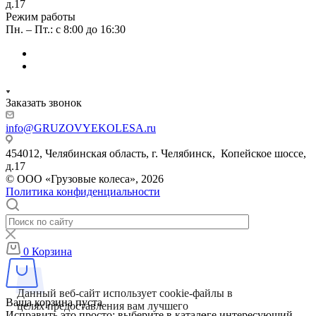
д.17
Режим работы
Пн. – Пт.: с 8:00 до 16:30
Заказать звонок
info@GRUZOVYEKOLESA.ru
454012, Челябинская область, г. Челябинск, Копейское шоссе,
д.17
© ООО «Грузовые колеса», 2026
Политика конфиденциальности
0
Корзина
Данный веб-сайт использует cookie-файлы в
Ваша корзина пуста
целях предоставления вам лучшего
Исправить это просто: выберите в каталоге интересующий