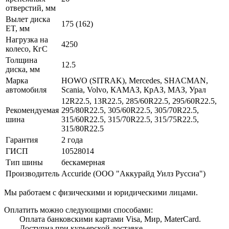
отверстий, мм
Вылет диска
175 (162)
ET, мм
Нагрузка на
4250
колесо, КгС
Толщина
12.5
диска, мм
Марка
HOWO (SITRAK), Mercedes, SHACMAN,
автомобиля
Scania, Volvo, КАМАЗ, КрАЗ, МАЗ, Урал
12R22.5, 13R22.5, 285/60R22.5, 295/60R22.5,
Рекомендуемая
295/80R22.5, 305/60R22.5, 305/70R22.5,
шина
315/60R22.5, 315/70R22.5, 315/75R22.5,
315/80R22.5
Гарантия
2 года
ГИСП
10528014
Тип шины
бескамерная
Производитель
Accuride (ООО "Аккурайд Уилз Руссиа")
Мы работаем с физическими и юридическими лицами.
Оплатить можно следующими способами:
Оплата банковскими картами Visa, Мир, MaterCard.
Доступна при курьерской доставке.