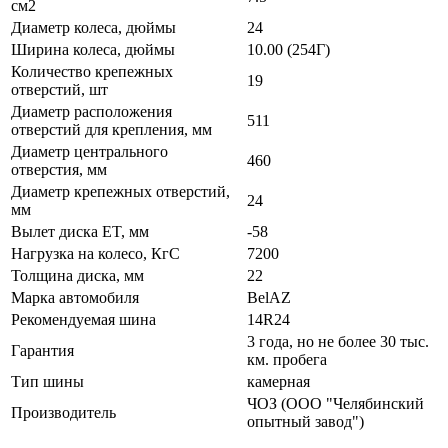
см2
Диаметр колеса, дюймы
24
Ширина колеса, дюймы
10.00 (254Г)
Количество крепежных
19
отверстий, шт
Диаметр расположения
511
отверстий для крепления, мм
Диаметр центрального
460
отверстия, мм
Диаметр крепежных отверстий,
24
мм
Вылет диска ET, мм
-58
Нагрузка на колесо, КгС
7200
Толщина диска, мм
22
Марка автомобиля
BelAZ
Рекомендуемая шина
14R24
3 года, но не более 30 тыс.
Гарантия
км. пробега
Тип шины
камерная
ЧОЗ (ООО "Челябинский
Производитель
опытный завод")